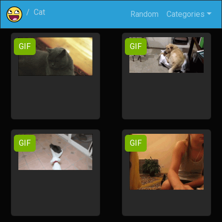
Cat
Random
Categories
GIF
GIF
GIF
GIF